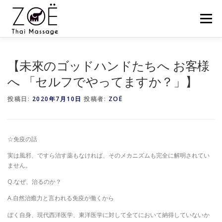
コ
ン
メニュー
テ
ン
ツ
へ
HOME
ZOËのタイマッサージとは？
お客様の声
【未來のゴッドハンドたちへ お客様
ス
キ
へ 「セルフでやってますか？」】
ッ
プ
スケジュール
スクール
セミナー
ZOËの練習会
投稿日:
2020年7月10日
投稿者:
ZOË
NEWS
BLOG
CONTACT
SHOP
☆免疫の話
実は風邪、ですら治す薬もなければ、そのメカニズムも完全に解明されてい
ません。
Q.なぜ、治るのか？
A.自然治癒力と言われる免疫が働くから
ぼく自身、現代西洋医学、東洋医学に対して全てにおいて納得していないか