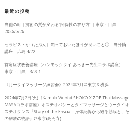
最近の投稿
自他の軸｜施術の質が変わる“関係性の在り方”｜東京・目黒
2026/5/26
セラピストが（たぶん）知っておいたほうが良いこと① 自分軸
講座｜広島 4/22
首肩症状改善講座（ハンモックタイ あっきー先生コラボ講座）｜
東京・目黒 3/３１
《月一タイマッサージ練習会》2024年7月＠東京＆横浜
2024年7月2日(火)《Kamala Wuotai SHOKO X ZOE Thai Massage
MASAコラボ講座》オステオパシーとタイマッサージとウータイオ
ステオダンス『Story of the Fascia – 身体記憶から観る筋膜と、そ
の解放の物語』@東京(高円寺)