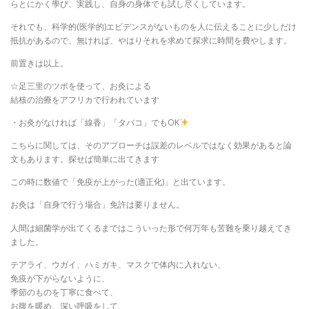
らとにかく學び、実践し、自身の身体でも試し尽くしています。
それでも、科学的(医学的)エビデンスがないものを人に伝えることに少しだけ
抵抗があるので、無ければ、やはりそれを求めて探求に時間を費やします。
前置きは以上。
☆足三里のツボを使って、お灸による
結核の治療をアフリカで行われています
・お灸がなければ「線香」「タバコ」でもOK
こちらに関しては、そのアプローチは誤差のレベルではなく効果があると論
文もあります。探せば簡単に出てきます
この時に数値で「免疫が上がった(適正化)」と出ています。
お灸は「自身で行う場合」免許は要りません。
人間は細菌学が出てくるまではこういった形で何万年も苦難を乗り越えてき
ました。
テアライ、ウガイ、ハミガキ、マスクで体内に入れない、
免疫が下がらないように、
季節のものを丁寧に食べて、
お腹を暖め、深い呼吸をして、