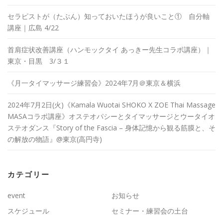
セラピストが（たぶん）知っておいたほうが良いこと① 自分軸
講座｜広島 4/22
首肩症状改善講座（ハンモックタイ あっきー先生コラボ講座）｜
東京・目黒 3/３１
《月一タイマッサージ練習会》2024年7月＠東京＆横浜
2024年7月2日(火)《Kamala Wuotai SHOKO X ZOE Thai Massage
MASAコラボ講座》オステオパシーとタイマッサージとウータイオ
ステオダンス『Story of the Fascia – 身体記憶から観る筋膜と、そ
の解放の物語』@東京(高円寺)
カテゴリー
event
お知らせ
スケジュール
セミナー・練習会の土台