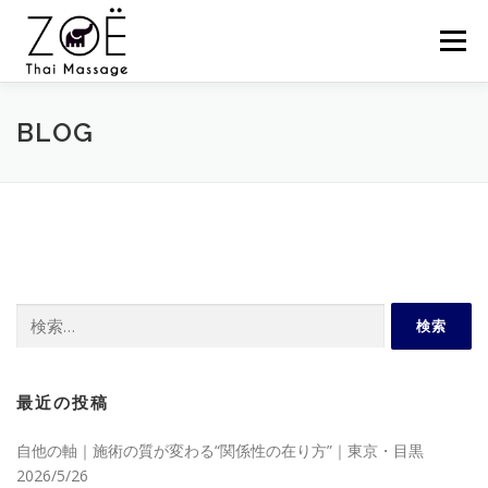
コ
ン
メニュー
テ
ン
ツ
へ
HOME
ZOËのタイマッサージとは？
お客様の声
BLOG
ス
キ
ッ
プ
スケジュール
スクール
セミナー
ZOËの練習会
NEWS
BLOG
CONTACT
SHOP
検
索:
最近の投稿
自他の軸｜施術の質が変わる“関係性の在り方”｜東京・目黒
2026/5/26