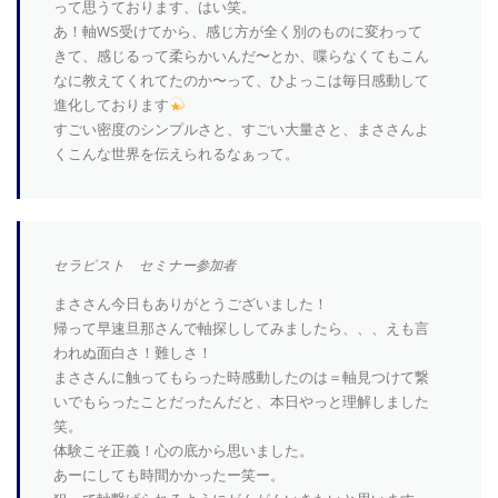
って思うております、はい笑。
あ！軸WS受けてから、感じ方が全く別のものに変わって
きて、感じるって柔らかいんだ〜とか、喋らなくてもこん
なに教えてくれてたのか〜って、ひよっこは毎日感動して
進化しております
すごい密度のシンプルさと、すごい大量さと、まささんよ
くこんな世界を伝えられるなぁって。
セラピスト セミナー参加者
まささん今日もありがとうございました！
帰って早速旦那さんで軸探ししてみましたら、、、えも言
われぬ面白さ！難しさ！
まささんに触ってもらった時感動したのは＝軸見つけて繋
いでもらったことだったんだと、本日やっと理解しました
笑。
体験こそ正義！心の底から思いました。
あーにしても時間かかったー笑ー。