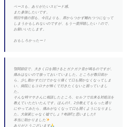
ペースも、ありがたいスピード感。
また参加したいです。
明日午後の部も、今日よりも、席からつかず離れつつになって
しまうかもしれないのですが、もう一度拝聴したい！ので、
お願いいたします。
おもしろかったー！
顎関節症で、大きく口を開けるとガクガク音が鳴るのですが、
痛みはないので放っておいていました。ところが数日前か
ら、少し動かすだけでかなり痛くて口も開かなくなってしま
い、病院にもコロナが怖くて行きたくないと困っていまし
た。
そんな時マサさんに相談したところ、セルフで出来る対処法を
教えていただいたんです。ほんの1、2分教えてもらった通り
にやってみたら、痛みがなくなって口も開くようになりまし
た。大袈裟じゃなく嘘でしょ？奇跡⁉︎と思いました‼︎
本当に助かりました
ありがとうございます