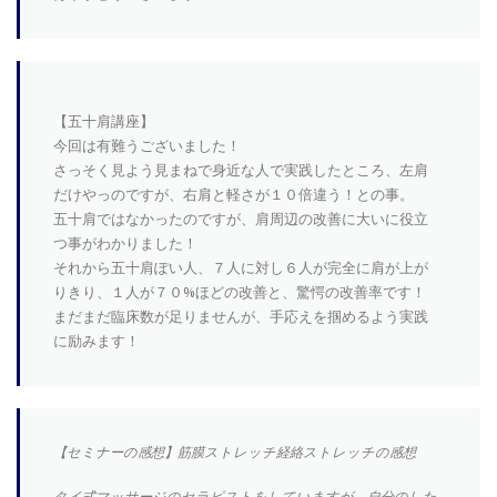
【五十肩講座】
今回は有難うございました！
さっそく見よう見まねで身近な人で実践したところ、左肩
だけやっのですが、右肩と軽さが１０倍違う！との事。
五十肩ではなかったのですが、肩周辺の改善に大いに役立
つ事がわかりました！
それから五十肩ぽい人、７人に対し６人が完全に肩が上が
りきり、１人が７０%ほどの改善と、驚愕の改善率です！
まだまだ臨床数が足りませんが、手応えを掴めるよう実践
に励みます！
【セミナーの感想】筋膜ストレッチ経絡ストレッチの感想
タイ式マッサージのセラピストをしていますが、自分のした