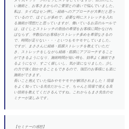
い施術と、お客さまからのご要望との違いで悩んでいました。
私は、タイ式はセン押し・経絡へのアプローチが大事だと思っ
ているので、ほぐしが多めで、必要な時にストレッチを入れ
る施術が理想だと思っていますが、働いているお店のルールで
は、ほぐしとストレッチの割合の希望をお客様に聞かなけれ
ばならず、半数位のお客様がストレッチ多めを希望なさるの
で、時間が足りない・・・といつもモヤモヤしていました。
ですが、まささんに経絡・筋膜ストレッチを教えていただ
き、ストレッチをしながら経絡・筋膜にアプローチすること
ができるようになり、施術時間が短い時も、効率よく施術でき
るようになり、すごく嬉しいし、気が楽になりました。少し
の力で強く効かせることもできるので、強圧のお客様にも楽に
施術ができます。
長いこと抱えていた悩みやモヤモヤが解消されました！ 現場
をよく知っている先生だからこそ、ちゃんと現場で使える良
い技術を教えてくださるんですね。これからもまさ先生のセ
ミナーが楽しみです。
【セミナーの感想】