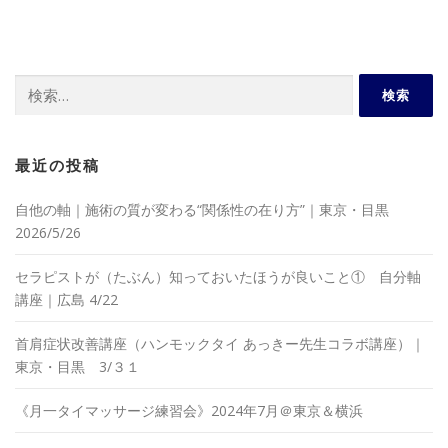
検
索:
最近の投稿
自他の軸｜施術の質が変わる“関係性の在り方”｜東京・目黒
2026/5/26
セラピストが（たぶん）知っておいたほうが良いこと① 自分軸
講座｜広島 4/22
首肩症状改善講座（ハンモックタイ あっきー先生コラボ講座）｜
東京・目黒 3/３１
《月一タイマッサージ練習会》2024年7月＠東京＆横浜