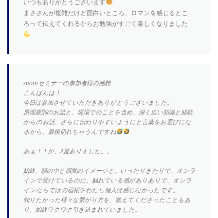
いつもありがとうございます
まささんが複雑だけど面白いところ、ロマンを感じるとこ
ろって伝えてくれるからお勉強がすごく楽しくなりました
zoomセミナーの参加者様の感想
こんばんは！
今日は参加させていただきありがとうございました。
原理原則のお話と、現場でのことを含め、深く広い知識と経験
からのお話、さらに伝わりやすいようにと言葉をお選びにな
るから、最後切れちゃうんですね
あぁ！！が、2度ありました。。
始終、頭の中と感覚のイメージと、いったりきたりで、オンラ
インで受けているのに、触れている感がありありで、オンラ
インならではの垣根をわたし個人は感じなかったです。
知りたかった様々な繋がり方を、教えてくださったこともあ
り、始終ワクワク引き込まれていました。