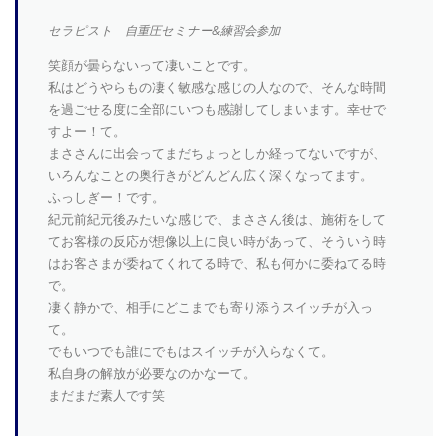
セラピスト 自重圧セミナー&練習会参加
笑顔が曇らないって凄いことです。
私はどうやらもの凄く敏感な感じの人なので、そんな時間
を過ごせる度に全部にいつも感謝してしまいます。幸せで
すよー！て。
まささんに出会ってまだちょっとしか経ってないですが、
いろんなことの奥行きがどんどん広く深くなってます。
ふっしぎー！です。
紀元前紀元後みたいな感じで、まささん後は、施術をして
てお客様の反応が想像以上に良い時があって、そういう時
はお客さまが委ねてくれてる時で、私も何かに委ねてる時
で。
凄く静かで、相手にどこまでも寄り添うスイッチが入っ
て。
でもいつでも誰にでもはスイッチが入らなくて。
私自身の解放が必要なのかなーて。
まだまだ素人です笑