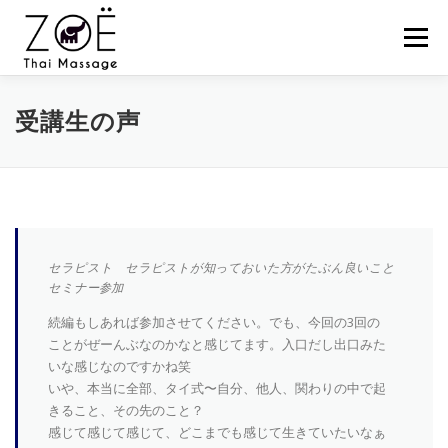
コ
ン
メニュー
テ
ン
ツ
へ
HOME
ZOËのタイマッサージとは？
お客様の声
受講生の声
ス
キ
ッ
プ
スケジュール
スクール
セミナー
ZOËの練習会
NEWS
BLOG
CONTACT
SHOP
セラピスト セラピストが知っておいた方がたぶん良いこと
セミナー参加
続編もしあれば参加させてください。でも、今回の3回の
ことがぜーんぶなのかなと感じてます。入口だし出口みた
いな感じなのですかね笑
いや、本当に全部、タイ式〜自分、他人、関わりの中で起
きること、その先のこと？
感じて感じて感じて、どこまでも感じて生きていたいなぁ