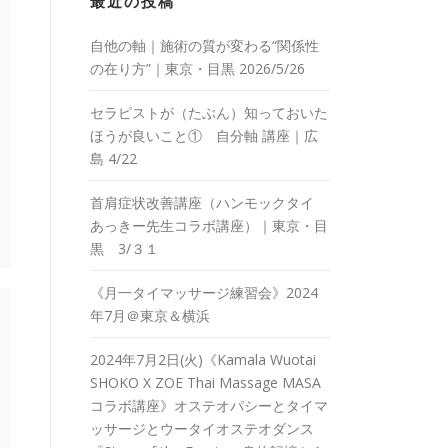
最近の投稿
自他の軸｜施術の質が変わる“関係性
の在り方”｜東京・目黒 2026/5/26
セラピストが（たぶん）知っておいた
ほうが良いこと① 自分軸 講座｜広
島 4/22
首肩症状改善講座（ハンモックタイ
あっきー先生コラボ講座）｜東京・目
黒 3/３１
《月一タイマッサージ練習会》2024
年7月＠東京＆横浜
2024年7月2日(火)《Kamala Wuotai
SHOKO X ZOE Thai Massage MASA
コラボ講座》オステオパシーとタイマ
ッサージとウータイオステオダンス