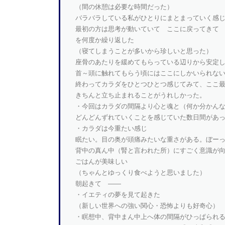
（間の休憩は必要な時間だった）
バラバラしている私がひとりにまとまっていく感
最初の方は思考が動いていて ここに戻ってきて
を何度か繰り返した
（寝てしまうことが多いから珍しいと思った）
座骨のあたりを緩めてもらっている辺りから安定
首～頭に触れてもらう頃にはここにしかいられな
終わってカラダをひとつひとつ感じてみて、ここ
きちんと立ち止まれることがうれしかった。
・今回はカラダの間隔より心と魂と（何か分かん
どんどんずれていくことを感じていた数日間があ
・カラダは今重たい感じ
眠たい。目の奥が頭痛みたいな重さがある。ぼー
背中の真ん中（腎と言われた所）にすごく意識が
ごはんが美味しい
（ちゃんとゆっくり食べようと思いました）
朝起きて ――
・イエティの夢を見て起きた
（新しい世界への強い関心・恐怖よりも好奇心）
・瞑想中、背中まん中上へ体の間隔がひっぱられ