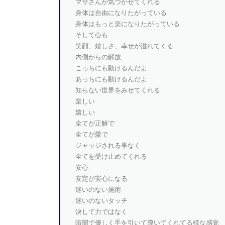
マサさんが気づかせてくれる
身体は自由になりたがっている
身体はもっと楽になりたがっている
そして心も
笑顔、嬉しさ、幸せが溢れてくる
内側からの解放
こっちにも動けるんだよ
あっちにも動けるんだよ
知らない世界をみせてくれる
楽しい
嬉しい
全てが正解で
全てが愛で
ジャッジされる事なく
全てを受け止めてくれる
安心
安定が安心になる
迷いのない施術
迷いのないタッチ
決して力ではなく
暗闇で優しく手を引いて導いてくれてる様な感覚