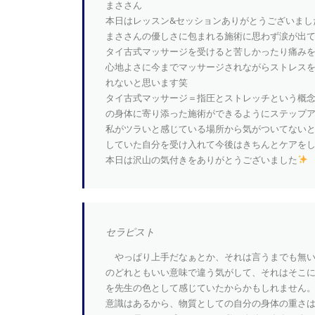
まささん
本日はレッスン&セッションありがとうございまし
まささんの優しさに包まれる施術に思わず涙が出
タイ古式マッサージを受けると苦しかったり痛み
心地よさに今までマッサージされながらストレス
れないと思います笑
タイ古式マッサージ＝指圧とストレッチという概
の身体に寄り添った施術ができるようにステップ
私がツラいと感じている場所から気がついてない
していた自分を受け入れて今後はきちんとケアを
本日は沢山の気付きをありがとうございました
セラピスト
やっぱり上手だなぁとか、それは言うまでも無い
のどれともいい意味で違う気がして、それはそこ
を先生の色として感じていたからかもしれません
意識はあるから、物質としての自分の身体の重さ