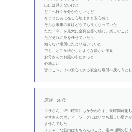
出口は見えないけど
どこへ行くか分からないけど
今ココに共に在る心地よさと安心感で
そんな未来の事はどうでも良くなっていた
ただ「今」を最大に全身全霊で感じ、楽しむこと
ただそれに身を任せていたら
知らない場所にたどり着いていた
でも、どこか懐かしいような暖かい感覚
お母さんのお腹の中だきっと
心地よい
皆そこへ、その安心できる安全な場所へ戻ろうと
医師 50代
マサさん、遅い時間にもかかわらず、長時間施術
マサさんのボディーワークにはいつも新しい驚き
ませんでした。
メジャーな筋肉はもちろんのこと、指や指間の筋