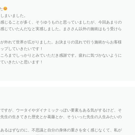
た
てしまいました。
を感じることが多く、そうゆうものと思っていましたが、今回あまりの
を感じていたんだなと実感しました。まささん以外の施術はもう受けら
念が外れて世界が広がりました。お決まりの流れで行う施術からお客様
アップしていきたいです！
ところまでしっかりとみていただき感謝です。疲れに気づかないように
していきたいと思います！
ですが、ウータイやダイナミックっぽい要素もある気がするけど、そ
に先生の生きてきた歴史とか葛藤とか、そういった先生の人生みたいの
。
はあるはずなのに、不思議と自分の身体の重さを全く感じなくて、私が