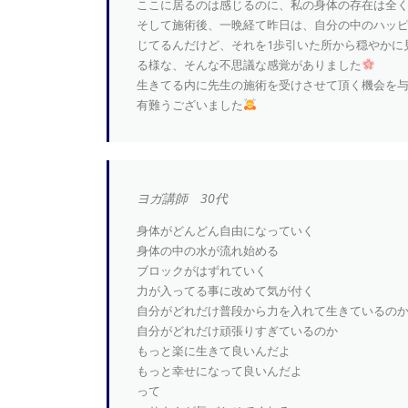
ここに居るのは感じるのに、私の身体の存在は全
そして施術後、一晩経て昨日は、自分の中のハッ
じてるんだけど、それを1歩引いた所から穏やかに
る様な、そんな不思議な感覚がありました
生きてる内に先生の施術を受けさせて頂く機会を
有難うございました
ヨガ講師 30代
身体がどんどん自由になっていく
身体の中の水が流れ始める
ブロックがはずれていく
力が入ってる事に改めて気が付く
自分がどれだけ普段から力を入れて生きているの
自分がどれだけ頑張りすぎているのか
もっと楽に生きて良いんだよ
もっと幸せになって良いんだよ
って