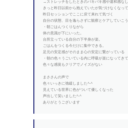
→ストレッチをしたときのバキバキ感や違和感な
きっと昨日以前から抱えていたが気づけなくなっ
昨日セッションでここに戻て来れて気づく
自分の状態、目を逸らさずに観察とケアしていこ
・朝ごはんつくりながら
体の意識が下にいった。
台所立っている自分の下半身が楽。
ごはんをつくる今だけに集中できる。
足元の安定感がそのまま心の安定に繋がっている
・朝の色々うごいている内に呼吸が楽になってき
色々な感覚もクリアでノイズがない
まささんの声で
色々いっきに弛緩しました^-^
見えている世界に色がついて優しくなった
声出して笑いました^-^
ありがとうございます