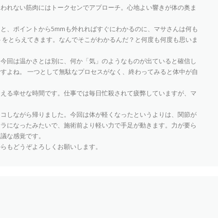
さわれない筋肉にはトークセンでアプローチ。心地よい響きが体の奥ま
と、ポイントから5mmも外れればすぐにわかるのに、マサさんは何も
トをとらえてきます。なんでそこがわかるんだ？と何度も何度も思いま
、今回は温かさとは別に、何か「気」のようなものが出ていると確信し
すよね。 一つとして無駄なプロセスがなく、終わってみると体中が自
合える幸せな時間です。仕事では毎日忙殺されて疲弊していますが、マ
ニコしながら帰りました。今回は体が軽くなったというよりは、関節が
サラになったみたいで、施術前より軽い力で手足が動きます。力が要ら
思議な感覚です。
からもどうぞよろしくお願いします。