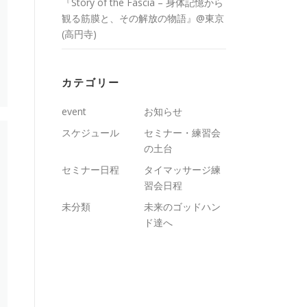
『Story of the Fascia – 身体記憶から
観る筋膜と、その解放の物語』@東京
(高円寺)
カテゴリー
event
お知らせ
スケジュール
セミナー・練習会
の土台
セミナー日程
タイマッサージ練
習会日程
未分類
未来のゴッドハン
ド達へ