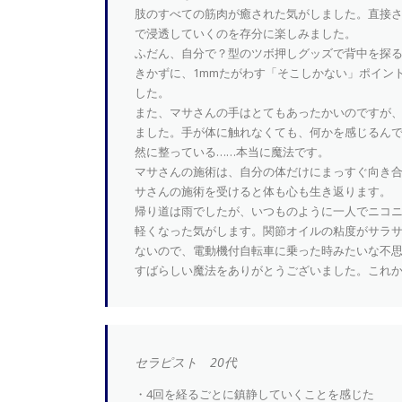
肢のすべての筋肉が癒された気がしました。直接
で浸透していくのを存分に楽しみました。
ふだん、自分で？型のツボ押しグッズで背中を探る
きかずに、1mmたがわす「そこしかない」ポイン
した。
また、マサさんの手はとてもあったかいのですが
ました。手が体に触れなくても、何かを感じるんで
然に整っている……本当に魔法です。
マサさんの施術は、自分の体だけにまっすぐ向き
サさんの施術を受けると体も心も生き返ります。
帰り道は雨でしたが、いつものように一人でニコ
軽くなった気がします。関節オイルの粘度がサラ
ないので、電動機付自転車に乗った時みたいな不
すばらしい魔法をありがとうございました。これ
セラピスト 20代
・4回を経るごとに鎮静していくことを感じた