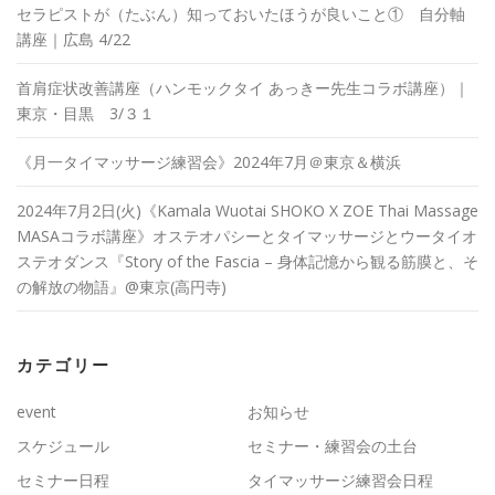
セラピストが（たぶん）知っておいたほうが良いこと① 自分軸
講座｜広島 4/22
首肩症状改善講座（ハンモックタイ あっきー先生コラボ講座）｜
東京・目黒 3/３１
《月一タイマッサージ練習会》2024年7月＠東京＆横浜
2024年7月2日(火)《Kamala Wuotai SHOKO X ZOE Thai Massage
MASAコラボ講座》オステオパシーとタイマッサージとウータイオ
ステオダンス『Story of the Fascia – 身体記憶から観る筋膜と、そ
の解放の物語』@東京(高円寺)
カテゴリー
event
お知らせ
スケジュール
セミナー・練習会の土台
セミナー日程
タイマッサージ練習会日程