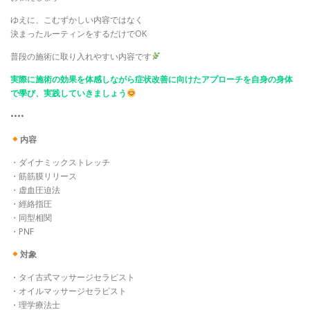
ゆえに、こむずかしい内容ではなく
決まったルーティンをするだけでOK
普段の施術に取り入れやすい内容です
実際に施術の効果を体感しながら症状改善に向けたアプローチを自身の身体
で學び、実践していきましょう
••••
内容
・ダイナミックストレッチ
・筋筋膜リリース
・虚血圧迫法
・經絡指圧
・同型相関
・PNF
対象
・タイ古式マッサージセラピスト
・オイルマッサージセラピスト
・理学療法士