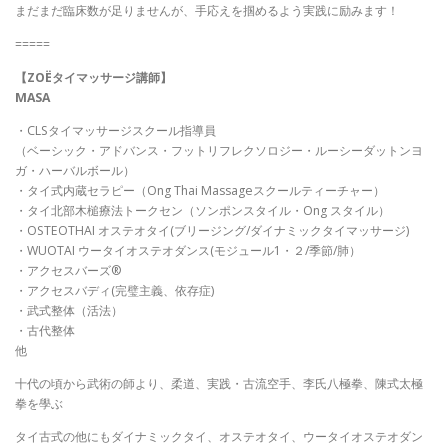
まだまだ臨床数が足りませんが、手応えを掴めるよう実践に励みます！
=====
【ZOËタイマッサージ講師】
MASA
・CLSタイマッサージスクール指導員
（ベーシック・アドバンス・フットリフレクソロジー・ルーシーダットンヨ
ガ・ハーバルボール）
・タイ式内蔵セラピー（Ong Thai Massageスクールティーチャー）
・タイ北部木槌療法トークセン（ソンポンスタイル・Ong スタイル）
・OSTEOTHAI オステオタイ(ブリージング/ダイナミックタイマッサージ)
・WUOTAI ウータイオステオダンス(モジュール1・２/季節/肺）
・アクセスバーズ®
・アクセスバディ(完璧主義、依存症)
・武式整体（活法）
・古代整体
他
十代の頃から武術の師より、柔道、実践・古流空手、李氏八極拳、陳式太極
拳を學ぶ
タイ古式の他にもダイナミックタイ、オステオタイ、ウータイオステオダン