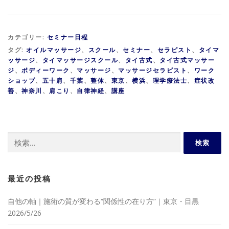
カテゴリー:
セミナー日程
タグ:
オイルマッサージ
、
スクール
、
セミナー
、
セラピスト
、
タイマ
ッサージ
、
タイマッサージスクール
、
タイ古式
、
タイ古式マッサー
ジ
、
ボディーワーク
、
マッサージ
、
マッサージセラピスト
、
ワーク
ショップ
、
五十肩
、
千葉
、
整体
、
東京
、
横浜
、
理学療法士
、
症状改
善
、
神奈川
、
肩こり
、
自律神経
、
講座
検
索:
最近の投稿
自他の軸｜施術の質が変わる“関係性の在り方”｜東京・目黒
2026/5/26