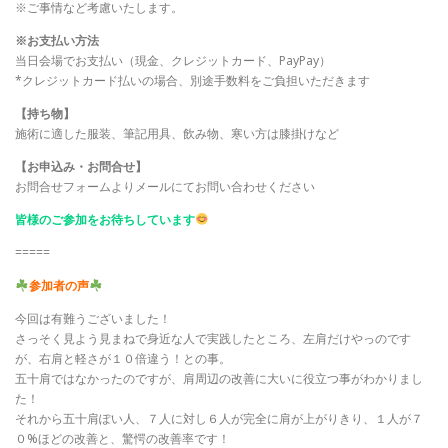
※ご事情など考慮いたします。
※お支払い方法
当日会場でお支払い（現金、クレジットカード、PayPay）
*クレジットカード払いの場合、別途手数料をご負担いただきます
【持ち物】
施術に適した服装、筆記用具、飲み物、寒い方は膝掛けなど
【お申込み・お問合せ】
お問合せフォームよりメールにてお問い合わせください
皆様のご参加をお待ちしています
=====
参加者の声
今回は有難うございました！
さっそく見よう見まねで身近な人で実践したところ、左肩だけやっのです
が、右肩と軽さが１０倍違う！との事。
五十肩ではなかったのですが、肩周辺の改善に大いに役立つ事がわかりまし
た！
それから五十肩ぽい人、７人に対し６人が完全に肩が上がりきり、１人が７
０%ほどの改善と、驚愕の改善率です！