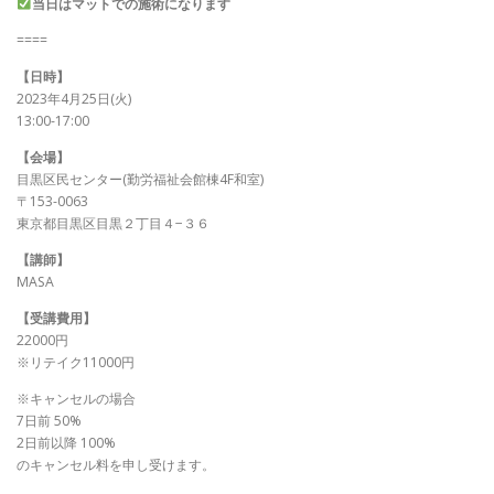
当日はマットでの施術になります
====
【日時】
2023年4月25日(火)
13:00-17:00
【会場】
目黒区民センター(勤労福祉会館棟4F和室)
〒153-0063
東京都目黒区目黒２丁目４−３６
【講師】
MASA
【受講費用】
22000円
※リテイク11000円
※キャンセルの場合
7日前 50%
2日前以降 100%
のキャンセル料を申し受けます。