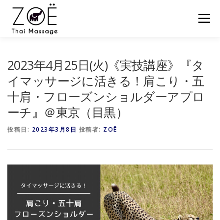
コ
ン
メニュー
テ
ン
ツ
へ
HOME
ZOËのタイマッサージとは？
お客様の声
2023年4月25日(火)《実技講座》『タ
ス
キ
イマッサージに活きる！肩こり・五
ッ
十肩・フローズンショルダーアプロ
プ
スケジュール
スクール
セミナー
ZOËの練習会
ーチ』＠東京（目黒）
投稿日:
NEWS
2023年3月8日
BLOG
投稿者:
CONTACT
ZOË
SHOP