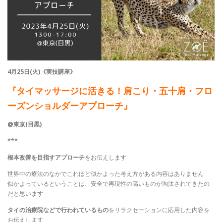
4月25日(火)《実技講座》
『タイマッサージに活きる！肩こり・五十肩・フロ
ーズンショルダーアプローチ』
@東京(目黒)
***
根本改善を目指すアプローチ
をお伝えします
世界中の療法のなかでこれほど似かよった考え方がある内容はありません
似かよっているということは、安全で再現性の高いものが淘汰されてきたの
だと思います
タイの治療院などで行われているもの
をリラクセーションに応用した内容を
お伝えします