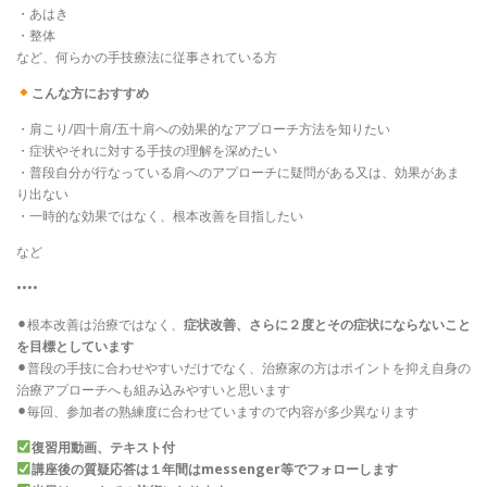
・あはき
・整体
など、何らかの手技療法に従事されている方
こんな方におすすめ
・肩こり/四十肩/五十肩への効果的なアプローチ方法を知りたい
・症状やそれに対する手技の理解を深めたい
・普段自分が行なっている肩へのアプローチに疑問がある又は、効果があま
り出ない
・一時的な効果ではなく、根本改善を目指したい
など
••••
⚫︎根本改善は治療ではなく、
症状改善、さらに２度とその症状にならないこと
を目標としています
⚫︎普段の手技に合わせやすいだけでなく、治療家の方はポイントを抑え自身の
治療アプローチへも組み込みやすいと思います
⚫︎毎回、参加者の熟練度に合わせていますので内容が多少異なります
復習用動画、テキスト付
講座後の質疑応答は１年間はmessenger等でフォローします