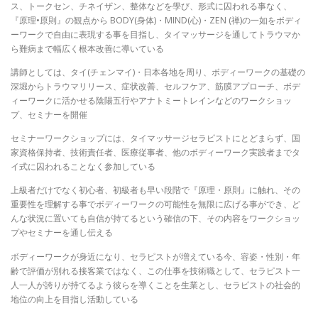
ス、トークセン、チネイザン、整体などを學び、形式に囚われる事なく、
『原理•原則』の観点から BODY(身体)・MIND(心)・ZEN (禅)の一如をボディ
ーワークで自由に表現する事を目指し、タイマッサージを通してトラウマか
ら難病まで幅広く根本改善に導いている
講師としては、タイ(チェンマイ)・日本各地を周り、ボディーワークの基礎の
深堀からトラウマリリース、症状改善、セルフケア、筋膜アプローチ、ボデ
ィーワークに活かせる陰陽五行やアナトミートレインなどのワークショッ
プ、セミナーを開催
セミナーワークショップには、タイマッサージセラピストにとどまらず、国
家資格保持者、技術責任者、医療従事者、他のボディーワーク実践者までタ
イ式に囚われることなく参加している
上級者だけでなく初心者、初級者も早い段階で『原理・原則』に触れ、その
重要性を理解する事でボディーワークの可能性を無限に広げる事ができ、ど
んな状況に置いても自信が持てるという確信の下、その内容をワークショッ
プやセミナーを通し伝える
ボディーワークが身近になり、セラピストが増えている今、容姿・性別・年
齢で評価が別れる接客業ではなく、この仕事を技術職として、セラピスト一
人一人が誇りが持てるよう彼らを導くことを生業とし、セラピストの社会的
地位の向上を目指し活動している