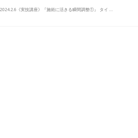
2024.2.6《実技講座》『施術に活きる瞬間調整①』 タイ …