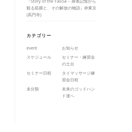
『Story of the Fascia – 身体記憶から
観る筋膜と、その解放の物語』@東京
(高円寺)
カテゴリー
event
お知らせ
スケジュール
セミナー・練習会
の土台
セミナー日程
タイマッサージ練
習会日程
未分類
未来のゴッドハン
ド達へ