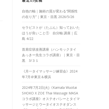
最近の投稿
自他の軸｜施術の質が変わる“関係性
の在り方”｜東京・目黒 2026/5/26
セラピストが（たぶん）知っておいた
ほうが良いこと① 自分軸 講座｜広
島 4/22
首肩症状改善講座（ハンモックタイ
あっきー先生コラボ講座）｜東京・目
黒 3/３１
《月一タイマッサージ練習会》2024
年7月＠東京＆横浜
2024年7月2日(火)《Kamala Wuotai
SHOKO X ZOE Thai Massage MASA
コラボ講座》オステオパシーとタイマ
ッサージとウータイオステオダンス