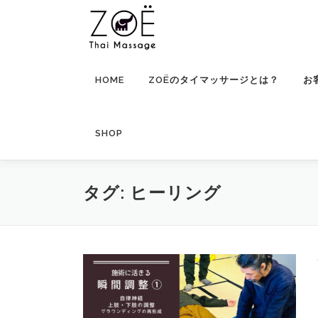
コ
ン
テ
ン
ツ
HOME
ZOËのタイマッサージとは？
お
へ
ス
キ
SHOP
ッ
プ
タグ:
ヒーリング