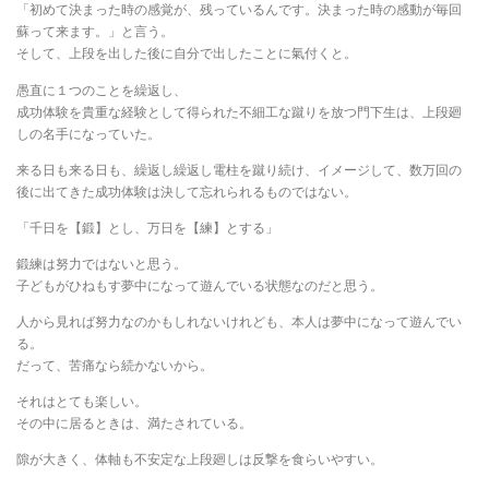
「初めて決まった時の感覚が、残っているんです。決まった時の感動が毎回
蘇って来ます。」と言う。
そして、上段を出した後に自分で出したことに氣付くと。
愚直に１つのことを繰返し、
成功体験を貴重な経験として得られた不細工な蹴りを放つ門下生は、上段廻
しの名手になっていた。
来る日も来る日も、繰返し繰返し電柱を蹴り続け、イメージして、数万回の
後に出てきた成功体験は決して忘れられるものではない。
「千日を【鍛】とし、万日を【練】とする」
鍛練は努力ではないと思う。
子どもがひねもす夢中になって遊んでいる状態なのだと思う。
人から見れば努力なのかもしれないけれども、本人は夢中になって遊んでい
る。
だって、苦痛なら続かないから。
それはとても楽しい。
その中に居るときは、満たされている。
隙が大きく、体軸も不安定な上段廻しは反撃を食らいやすい。