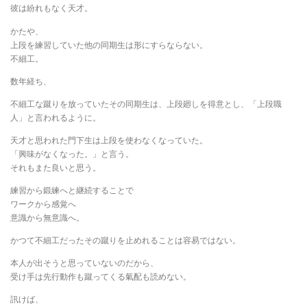
彼は紛れもなく天才。
かたや、
上段を練習していた他の同期生は形にすらならない。
不細工。
数年経ち、
不細工な蹴りを放っていたその同期生は、上段廻しを得意とし、「上段職
人」と言われるように。
天才と思われた門下生は上段を使わなくなっていた。
「興味がなくなった。」と言う。
それもまた良いと思う。
練習から鍛練へと継続することで
ワークから感覚へ
意識から無意識へ。
かつて不細工だったその蹴りを止めれることは容易ではない。
本人が出そうと思っていないのだから、
受け手は先行動作も蹴ってくる氣配も読めない。
訊けば、