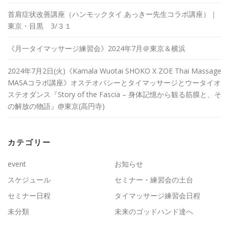
首肩症状改善講座（ハンモックタイ あっきー先生コラボ講座）｜
東京・目黒 3/３１
《月一タイマッサージ練習会》2024年7月＠東京＆横浜
2024年7月2日(火)《Kamala Wuotai SHOKO X ZOE Thai Massage
MASAコラボ講座》オステオパシーとタイマッサージとウータイオ
ステオダンス『Story of the Fascia – 身体記憶から観る筋膜と、そ
の解放の物語』@東京(高円寺)
カテゴリー
event
お知らせ
スケジュール
セミナー・練習会の土台
セミナー日程
タイマッサージ練習会日程
未分類
未来のゴッドハンド達へ