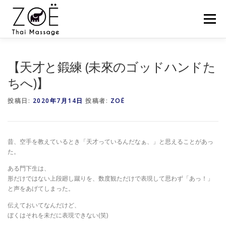
コ
ン
メニュー
テ
ン
ツ
へ
HOME
ZOËのタイマッサージとは？
お客様の声
【天才と鍛練 (未來のゴッドハンドた
ス
キ
ちへ)】
ッ
プ
スケジュール
スクール
セミナー
ZOËの練習会
投稿日:
2020年7月14日
投稿者:
ZOË
NEWS
BLOG
CONTACT
SHOP
昔、空手を教えているとき「天才っているんだなぁ、」と思えることがあっ
た。
ある門下生は、
形だけではない上段廻し蹴りを、数度観ただけで表現して思わず「あっ！」
と声をあげてしまった。
伝えておいてなんだけど、
ぼくはそれを未だに表現できない(笑)