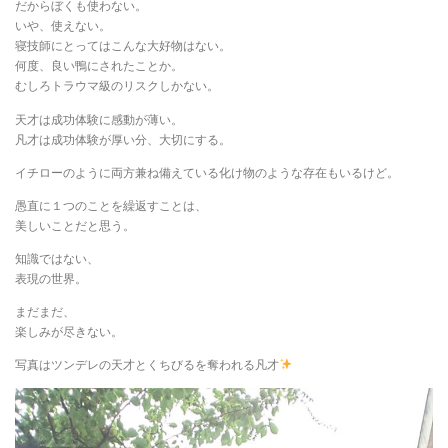
だからぼくも使わない。
いや、使えない。
寝技師にとってはこんな大好物はない。
何度、良い鴨にされたことか。
むしろトラウマ級のリスクしかない。
天才は成功体験に感動が薄い。
凡才は成功体験が厚い分、大切にする。
イチローのように両方兼ね備えている化け物のような存在もいるけど。
愚直に１つのことを繰返すことは、
美しいことだと思う。
知識ではない、
表現の世界。
まだまだ、
楽しみが尽きない。
写真はツンデレの天才とくちびるを奪われる凡才