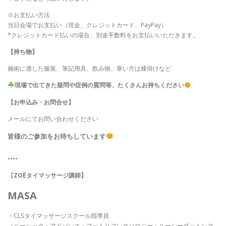
※お支払い方法
当日会場でお支払い（現金、クレジットカード、PayPay）
*クレジットカード払いの場合、別途手数料をお支払いいただきます。
【持ち物】
施術に適した服装、筆記用具、飲み物、寒い方は膝掛けなど
現場で出てきた疑問や症例の質問等、たくさんお持ちください
【お申込み・お問合せ】
メールにてお問い合わせください
皆様のご参加をお待ちしています
••••
【
ZOËタイマッサージ講師】
MASA
・CLSタイマッサージスクール指導員
（ベーシック・アドバンス・フットリフレクソロジー・ルーシーダットンヨ