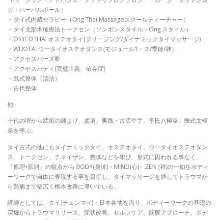
ガ・ハーバルボール）
・タイ式内蔵セラピー（Ong Thai Massageスクールティーチャー）
・タイ北部木槌療法トークセン（ソンポンスタイル・Ong スタイル）
・OSTEOTHAI オステオタイ(ブリージング/ダイナミックタイマッサージ)
・WUOTAI ウータイオステオダンス(モジュール1・２/季節/肺）
・アクセスバーズ®
・アクセスバディ(完璧主義、依存症)
・武式整体（活法）
・古代整体
他
十代の頃から武術の師より、柔道、実践・古流空手、李氏八極拳、陳式太極
拳を學ぶ。
タイ古式の他にもダイナミックタイ、オステオタイ、ウータイオステオダン
ス、トークセン、チネイザン、整体などを學び、形式に囚われる事なく、
『原理•原則』の観点から BODY(身体)・MIND(心)・ZEN (禅)の一如をボディ
ーワークで自由に表現する事を目指し、タイマッサージを通してトラウマか
ら難病まで幅広く根本改善に導いている。
講師としては、タイ(チェンマイ)・日本各地を周り、ボディーワークの基礎の
深堀からトラウマリリース、症状改善、セルフケア、筋膜アプローチ、ボデ