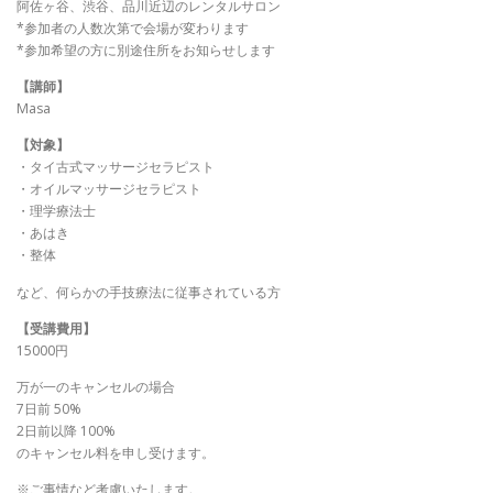
阿佐ヶ谷、渋谷、品川近辺のレンタルサロン
*参加者の人数次第で会場が変わります
*参加希望の方に別途住所をお知らせします
【講師】
Masa
【対象】
・タイ古式マッサージセラピスト
・オイルマッサージセラピスト
・理学療法士
・あはき
・整体
など、何らかの手技療法に従事されている方
【受講費用】
15000円
万が一のキャンセルの場合
7日前 50%
2日前以降 100%
のキャンセル料を申し受けます。
※ご事情など考慮いたします。