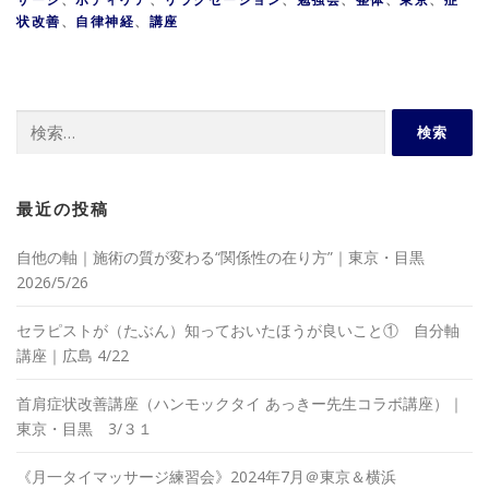
状改善
、
自律神経
、
講座
検
索:
最近の投稿
自他の軸｜施術の質が変わる“関係性の在り方”｜東京・目黒
2026/5/26
セラピストが（たぶん）知っておいたほうが良いこと① 自分軸
講座｜広島 4/22
首肩症状改善講座（ハンモックタイ あっきー先生コラボ講座）｜
東京・目黒 3/３１
《月一タイマッサージ練習会》2024年7月＠東京＆横浜