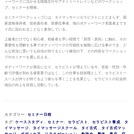
ィーワークに活かせる陰陽五行やアナトミートレインなどのワークショッ
プ、セミナーを開催。
セミナーワークショップには、タイマッサージセラピストにとどまらず、国
家資格保持者、技術責任者、医療従事者、他のボディーワーク実践者までタ
イ式に囚われることなく参加している。
上級者だけでなく初心者、初級者も早い段階で『原理・原則』に触れ、その
重要性を理解する事でボディーワークの可能性を無限に広げる事ができ、ど
んな状況に置いても自信が持てるという確信の下、その内容をワークショッ
プやセミナーを通し伝える。
ボディーワークが身近になり、セラピストが増えている今、容姿・性別・年
齢で評価が別れる接客業ではなく、この仕事を技術職として、セラピスト一
人一人が誇りが持てるよう彼らを導くことを生業とし、セラピストの社会的
地位の向上を目指し活動している。
カテゴリー:
セミナー日程
タグ:
ケーススタディ
、
セミナー
、
セラピスト
、
セラピスト養成
、
タ
イマッサージ
、
タイマッサージスクール
、
タイ古式
、
タイ古式マッ
サージ
、
ボディケア
、
リラクゼーション
、
勉強会
、
整体
、
東京
、
症