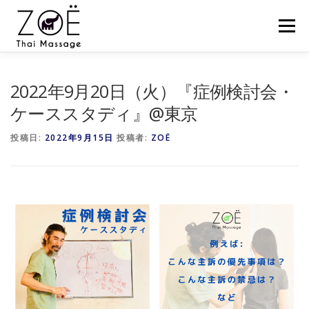
コ
ン
メニュー
テ
ン
ツ
へ
HOME
ZOËのタイマッサージとは？
お客様の声
2022年9月20日（火）『症例検討会・
ス
キ
ケーススタディ』@東京
ッ
プ
スケジュール
スクール
セミナー
ZOËの練習会
投稿日:
2022年9月15日
投稿者:
ZOË
NEWS
BLOG
CONTACT
SHOP