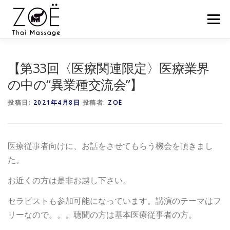
コ
ン
メニュー
テ
ン
ツ
へ
HOME
ZOËのタイマッサージとは？
お客様の声
【第33回〈医療関連限定〉医療業界
ス
キ
の中の“異業種交流会”】
ッ
プ
スケジュール
スクール
セミナー
ZOËの練習会
投稿日:
2021年4月8日
投稿者:
ZOË
NEWS
BLOG
CONTACT
SHOP
医療従事者向けに、お話をさせてもらう機会を頂きまし
た。
お近くの方は是非お越し下さい。
セラピストも参加可能になっています。講演のテーマはフ
リーなので。。。聴聞の方は基本医療従事者の方。