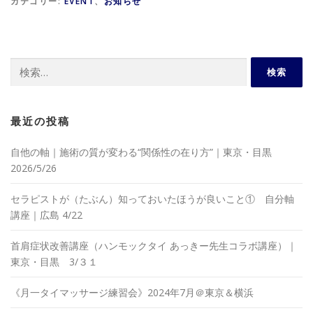
カテゴリー:
EVENT
、
お知らせ
検
索:
最近の投稿
自他の軸｜施術の質が変わる“関係性の在り方”｜東京・目黒
2026/5/26
セラピストが（たぶん）知っておいたほうが良いこと① 自分軸
講座｜広島 4/22
首肩症状改善講座（ハンモックタイ あっきー先生コラボ講座）｜
東京・目黒 3/３１
《月一タイマッサージ練習会》2024年7月＠東京＆横浜