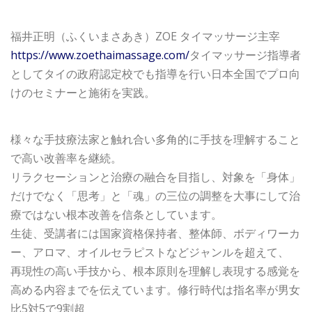
福井正明（ふくいまさあき）ZOE タイマッサージ主宰
https://www.zoethaimassage.com/
タイマッサージ指導者
としてタイの政府認定校でも指導を行い日本全国でプロ向
けのセミナーと施術を実践。
様々な手技療法家と触れ合い多角的に手技を理解すること
で高い改善率を継続。
リラクセーションと治療の融合を目指し、対象を「身体」
だけでなく「思考」と「魂」の三位の調整を大事にして治
療ではない根本改善を信条としています。
生徒、受講者には国家資格保持者、整体師、ボディワーカ
ー、アロマ、オイルセラピストなどジャンルを超えて、
再現性の高い手技から、根本原則を理解し表現する感覚を
高める内容までを伝えています。修行時代は指名率が男女
比5対5で9割超